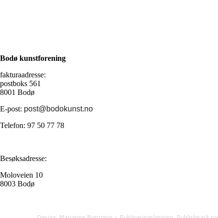
Bodø kunstforening
fakturaadresse:
postboks 561
8001 Bodø
E-post:
post@bodokunst.no
Telefon: 97 50 77 78
Besøksadresse:
Moloveien 10
8003 Bodø
Design: Marianne Bjørnmyr - Publiseringsløsning: Publishpack.no